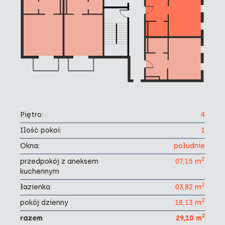
Piętro:
4
Ilość pokoi:
1
Okna:
południe
2
przedpokój z aneksem
07,15 m
kuchennym
2
łazienka
03,82 m
2
pokój dzienny
18,13 m
2
razem
29,10 m